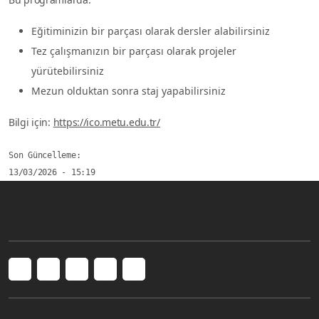
Eğitiminizin bir parçası olarak dersler alabilirsiniz
Tez çalışmanızın bir parçası olarak projeler
yürütebilirsiniz
Mezun olduktan sonra staj yapabilirsiniz
Bilgi için:
https://ico.metu.edu.tr/
Son Güncelleme
13/03/2026 - 15:19
Social menu
Üniversiteler Mahallesi, Dumlupınar Bulvarı No:1, 06800 Çankaya/Ankara