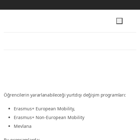
İkincil menü
Ana içeriğe atla
ODTÜ
İletişim
Enformatik Enstitüsü
EN
VERİ BİLİŞİMİ
Anasayfa
Değişim Programları
Değişim Programları
Öğrencilerin yararlanabileceği yurtdışı değişim programları:
Erasmus+ European Mobility,
Erasmus+ Non-European Mobility
Mevlana
Bu programlarda: